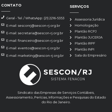
CONTATO
SERVIÇOS
Geral - Tel. / WhatsApp: (21) 2216-5353
Assessoria Jurídica
Homologação
E-mail: sesconrj@sescon-rj.org.br
Plantão RCPJ
E-mail: secretaria@sescon-rj.org.br
Plantão JUCERJA
E-mail: financeiro@sescon-rj.org.br
Plantão IRPF
E-mail: eventos@sescon-rj.org.br
Plantão INPI
Sala do Empresário
E-mail: marketing@sescon-rj.org.br
Sindicato das Empresas de Serviços Contábeis,
Assessoramento, Perícias, Informações e Pesquisas do Estado
do Rio de Janeiro.