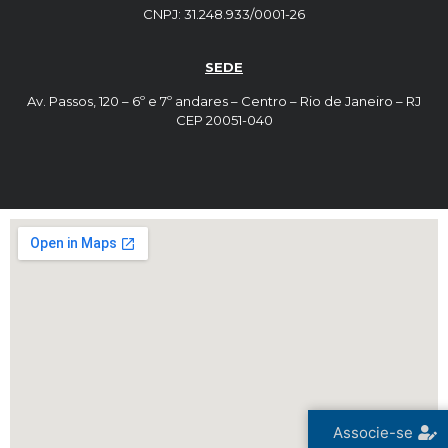
CNPJ: 31.248.933/0001-26
SEDE
Av. Passos, 120 – 6º e 7º andares – Centro – Rio de Janeiro – RJ
CEP 20051-040
Associe-se