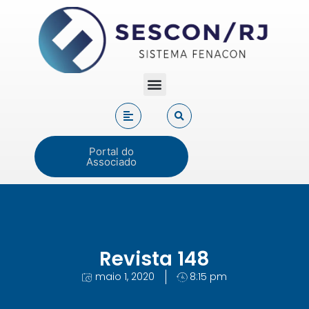
Portal do
Associado
Revista 148
maio 1, 2020
8:15 pm