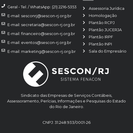
Geral - Tel. / WhatsApp: (21) 2216-5353
Assessoria Jurídica
Homologação
E-mail: sesconrj@sescon-rj.org.br
Plantão RCPJ
E-mail: secretaria@sescon-rj.org.br
Plantão JUCERJA
E-mail: financeiro@sescon-rj.org.br
Plantão IRPF
E-mail: eventos@sescon-rj.org.br
Plantão INPI
Sala do Empresário
E-mail: marketing@sescon-rj.org.br
Sindicato das Empresas de Serviços Contábeis,
Assessoramento, Perícias, Informações e Pesquisas do Estado
do Rio de Janeiro.
CNPJ: 31.248.933/0001-26