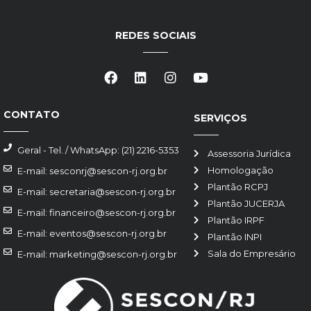
REDES SOCIAIS
CONTATO
SERVIÇOS
Geral - Tel. / WhatsApp: (21) 2216-5353
Assessoria Jurídica
Homologação
E-mail: sesconrj@sescon-rj.org.br
Plantão RCPJ
E-mail: secretaria@sescon-rj.org.br
Plantão JUCERJA
E-mail: financeiro@sescon-rj.org.br
Plantão IRPF
E-mail: eventos@sescon-rj.org.br
Plantão INPI
Sala do Empresário
E-mail: marketing@sescon-rj.org.br