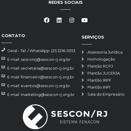
REDES SOCIAIS
CONTATO
SERVIÇOS
Geral - Tel. / WhatsApp: (21) 2216-5353
Assessoria Jurídica
Homologação
E-mail: sesconrj@sescon-rj.org.br
Plantão RCPJ
E-mail: secretaria@sescon-rj.org.br
Plantão JUCERJA
E-mail: financeiro@sescon-rj.org.br
Plantão IRPF
E-mail: eventos@sescon-rj.org.br
Plantão INPI
Sala do Empresário
E-mail: marketing@sescon-rj.org.br