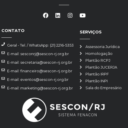
CONTATO
SERVIÇOS
Geral - Tel. / WhatsApp: (21) 2216-5353
Assessoria Jurídica
Homologação
E-mail: sesconrj@sescon-rj.org.br
Plantão RCPJ
E-mail: secretaria@sescon-rj.org.br
Plantão JUCERJA
E-mail: financeiro@sescon-rj.org.br
Plantão IRPF
E-mail: eventos@sescon-rj.org.br
Plantão INPI
Sala do Empresário
E-mail: marketing@sescon-rj.org.br