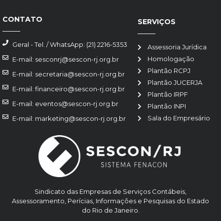
CONTATO
SERVIÇOS
Geral - Tel. / WhatsApp: (21) 2216-5353
Assessoria Jurídica
Homologação
E-mail: sesconrj@sescon-rj.org.br
Plantão RCPJ
E-mail: secretaria@sescon-rj.org.br
Plantão JUCERJA
E-mail: financeiro@sescon-rj.org.br
Plantão IRPF
E-mail: eventos@sescon-rj.org.br
Plantão INPI
Sala do Empresário
E-mail: marketing@sescon-rj.org.br
Sindicato das Empresas de Serviços Contábeis,
Assessoramento, Perícias, Informações e Pesquisas do Estado
do Rio de Janeiro.