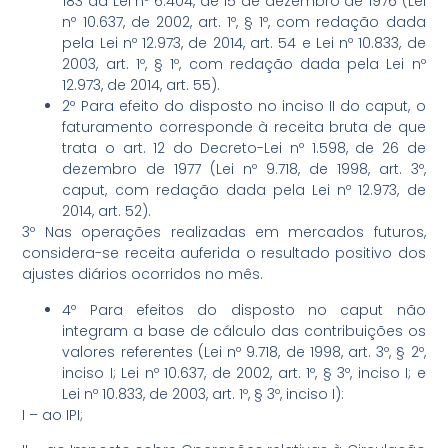
183 da Lei nº 6.404, de 15 de dezembro de 1976 (Lei
nº 10.637, de 2002, art. 1º, § 1º, com redação dada
pela Lei nº 12.973, de 2014, art. 54 e Lei nº 10.833, de
2003, art. 1º, § 1º, com redação dada pela Lei nº
12.973, de 2014, art. 55).
2º Para efeito do disposto no inciso II do caput, o
faturamento corresponde à receita bruta de que
trata o art. 12 do Decreto-Lei nº 1.598, de 26 de
dezembro de 1977 (Lei nº 9.718, de 1998, art. 3º,
caput, com redação dada pela Lei nº 12.973, de
2014, art. 52).
3º Nas operações realizadas em mercados futuros,
considera-se receita auferida o resultado positivo dos
ajustes diários ocorridos no mês.
4º Para efeitos do disposto no caput não
integram a base de cálculo das contribuições os
valores referentes (Lei nº 9.718, de 1998, art. 3º, § 2º,
inciso I; Lei nº 10.637, de 2002, art. 1º, § 3º, inciso I; e
Lei nº 10.833, de 2003, art. 1º, § 3º, inciso I):
I – ao IPI;