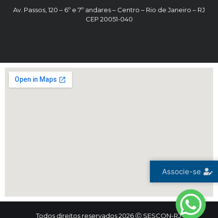
Av. Passos, 120 – 6º e 7º andares – Centro – Rio de Janeiro – RJ
CEP 20051-040
Associe-se
Todos direitos reservados 2026 Ⓒ SESCON-RJ.
Trinta e Seis Consultoria Digital