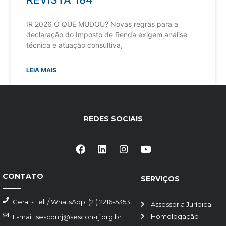
IR 2026 O QUE MUDOU? Novas regras para a
declaração do Imposto de Renda exigem análise
técnica e atuação consultiva,
LEIA MAIS
REDES SOCIAIS
CONTATO
SERVIÇOS
Geral - Tel. / WhatsApp: (21) 2216-5353
Assessoria Jurídica
Homologação
E-mail: sesconrj@sescon-rj.org.br