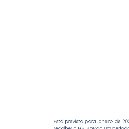
Está prevista para janeiro de 
recolher o FGTS terão um período