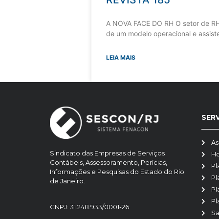
A NOVA FACE DO RH O setor de RH
de um modelo operacional e assiste
LEIA MAIS
SER
As
Sindicato das Empresas de Serviços
H
Contábeis, Assessoramento, Perícias,
Pl
Informações e Pesquisas do Estado do Rio
Pl
de Janeiro.
Pl
Pl
CNPJ: 31.248.933/0001-26
Sa