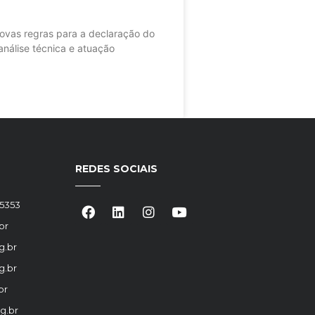
as regras para a declaração do
nálise técnica e atuação
REDES SOCIAIS
-5353
br
g.br
g.br
br
g.br