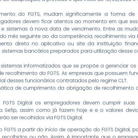
mento do FGTS, mudam significamente a forma de
egadores devem ficar atentos ao momento em que es
as e sistemas à nova data de vencimento. Entre as mu
 do mês seguinte ao da competência; recolhimento via P
to direto no aplicativo ou site da instituição fina
istemas bancários preparados para utilização desse cana
.
 sistemas informatizados que se propõe a gerenciar os
e recolhimento do FGTS. As empresas que possuem fun
rial desses funcionários contratados pelo regime CLT.
tica de cumprimento da obrigação de recolhimento 
o FGTS Digital os empregadores devem cumprir suas 
via Sefip, assim como já fazem hoje e e o valores dev
ão ser recolhidos via FGTS Digital.
o FGTS a partir do início de operação do FGTS Digital, 
 recolhidos ou não. Assim, é importante que o empre