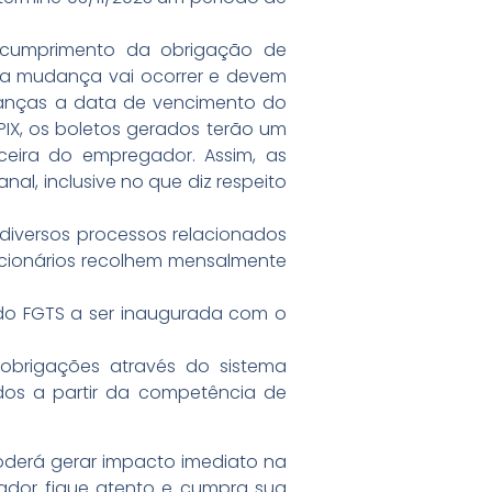
 cumprimento da obrigação de
sa mudança vai ocorrer e devem
danças a data de vencimento do
IX, os boletos gerados terão um
nceira do empregador. Assim, as
l, inclusive no que diz respeito
 diversos processos relacionados
cionários recolhem mensalmente
do FGTS a ser inaugurada com o
obrigações através do sistema
idos a partir da competência de
poderá gerar impacto imediato na
gador fique atento e cumpra sua