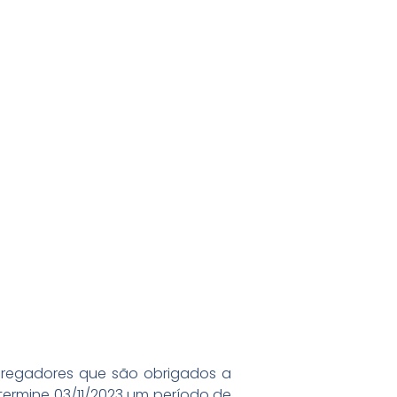
mpregadores que são obrigados a
 termine 03/11/2023 um período de