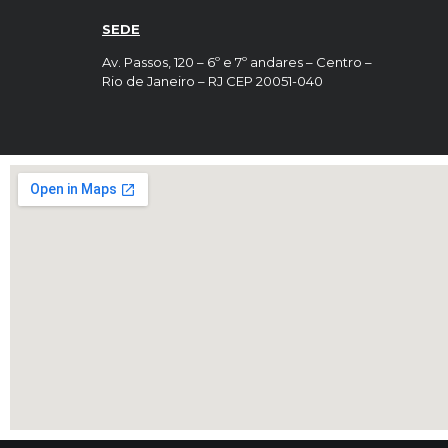
SEDE
Av. Passos, 120 – 6º e 7º andares – Centro –
Rio de Janeiro – RJ CEP 20051-040