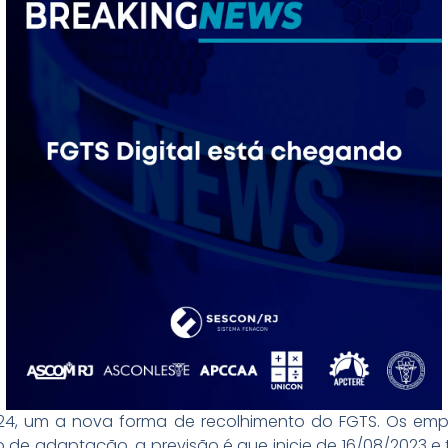
2024, um a nova forma de recolhimento do FGTS. Os e
 de adaptação, a previsão é que inicie de 16/08/2023 e