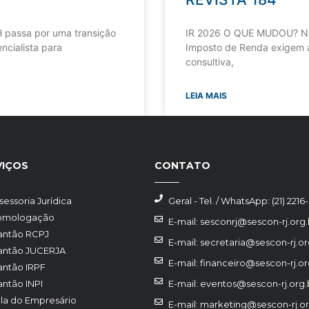
 passa por uma transição
IR 2026 O QUE MUDOU? Nov
ncialista para
Imposto de Renda exigem a
consultiva,
LEIA MAIS
VIÇOS
CONTATO
sessoria Jurídica
Geral - Tel. / WhatsApp: (21) 2216
omologação
E-mail: sesconrj@sescon-rj.org.
antão RCPJ
E-mail: secretaria@sescon-rj.or
antão JUCERJA
E-mail: financeiro@sescon-rj.or
antão IRPF
antão INPI
E-mail: eventos@sescon-rj.org.
la do Empresário
E-mail: marketing@sescon-rj.or